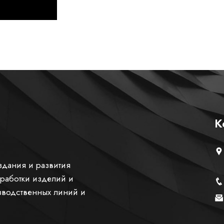
К
здания и развития
зработки изделий и
зводственных линий и